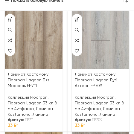
Показать боковую панель
Ламинат Кастамону
Ламинат Кастамону
Floorpan Lagoon Вяз
Floorpan Lagoon Дуб
Марсель FP711
Актеон FP709
Коллекция Floorpan
,
Коллекция Floorpan
,
Floorpan Lagoon 33 кл 8
Floorpan Lagoon 33 кл 8
мм 4v-фаска
,
Ламинат
мм 4v-фаска
,
Ламинат
Kastamonu
,
Ламинат
Kastamonu
,
Ламинат
Артикул:
FP711
Артикул:
FP709
33
Br
33
Br