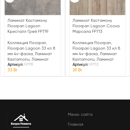
Ламинат Кастамону
Ламинат Кастамону
Floorpan Lagoon
Floorpan Lagoon Сосна
Кристалл Грей FP719
Марсала FP713
Коллекция Floorpan
,
Коллекция Floorpan
,
Floorpan Lagoon 33 кл 8
Floorpan Lagoon 33 кл 8
мм 4v-фаска
,
Ламинат
мм 4v-фаска
,
Ламинат
Kastamonu
,
Ламинат
Kastamonu
,
Ламинат
Артикул:
FP719
Артикул:
FP713
33
Br
29
Br
Меню сайта
Главная