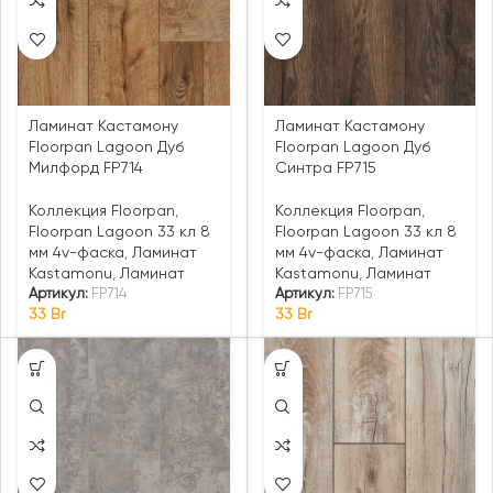
Ламинат Кастамону
Ламинат Кастамону
Floorpan Lagoon Дуб
Floorpan Lagoon Дуб
Милфорд FP714
Синтра FP715
Коллекция Floorpan
,
Коллекция Floorpan
,
Floorpan Lagoon 33 кл 8
Floorpan Lagoon 33 кл 8
мм 4v-фаска
,
Ламинат
мм 4v-фаска
,
Ламинат
Kastamonu
,
Ламинат
Kastamonu
,
Ламинат
Артикул:
FP714
Артикул:
FP715
33
Br
33
Br