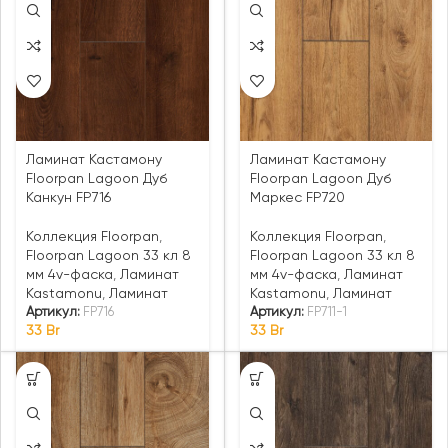
Ламинат Кастамону
Ламинат Кастамону
Floorpan Lagoon Дуб
Floorpan Lagoon Дуб
Канкун FP716
Маркес FP720
Коллекция Floorpan
,
Коллекция Floorpan
,
Floorpan Lagoon 33 кл 8
Floorpan Lagoon 33 кл 8
мм 4v-фаска
,
Ламинат
мм 4v-фаска
,
Ламинат
Kastamonu
,
Ламинат
Kastamonu
,
Ламинат
Артикул:
FP716
Артикул:
FP711-1
33
Br
33
Br