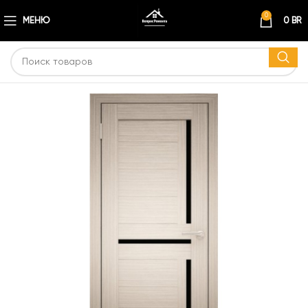
0
МЕНЮ
0
BR