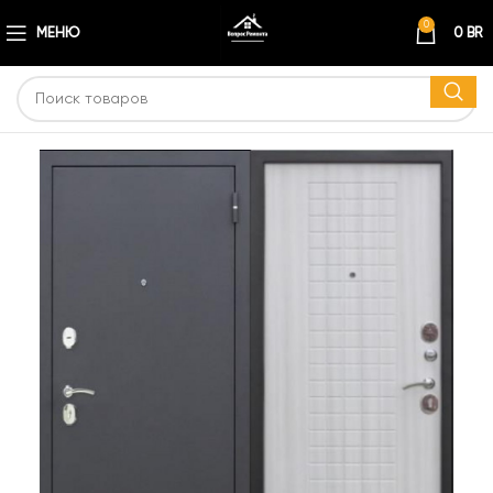
0
МЕНЮ
0
BR