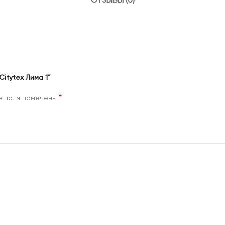
ОТЗЫВЫ (0)
itytex Лима 1”
*
е поля помечены