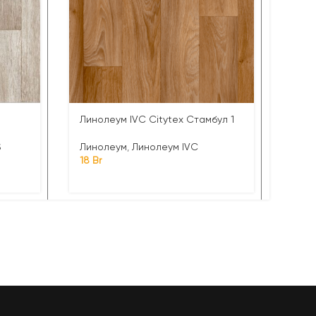
Линолеум IVC Citytex Стамбул 1
Лино
4м
S
Линолеум
,
Линолеум IVC
18
Br
Лин
30
B