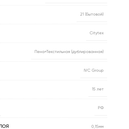
Floorpan Cherry 8 мм 33
кл 4v
21 (Бытовой)
Floorpan Emerald 12 мм
33 кл 4v
Floorpan Indigo 33 кл 8
Citytex
мм 4v
Floorpan Lagoon 33 кл 8
мм 4v-фаска
Пена+Текстильная (дублированная)
Floorpan Nanoclick 10 мм
33 кл 4v фаска
IVC Group
Floorpan Orange 8 мм 32
кл 4v
15 лет
Floorpan Red 8 мм 32 кл
Floorpan Ruby 12 мм 33
кл 4v
РФ
Floorpan Ultramarine 34
кл 10 мм 4v-фаска
ЛОЯ
0,15мм