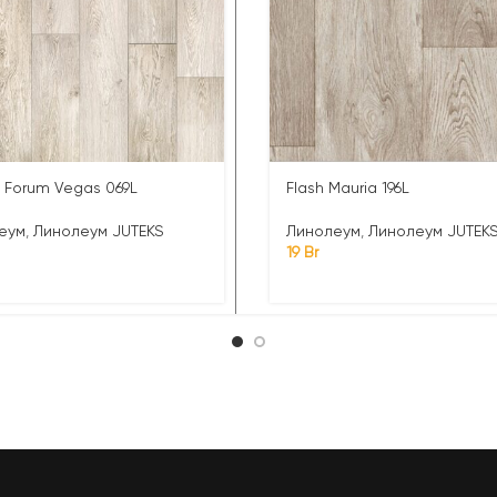
 Forum Vegas 069L
Flash Mauria 196L
еум
,
Линолеум JUTEKS
Линолеум
,
Линолеум JUTEK
19
Br