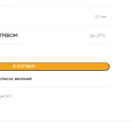
Floorpan Violet 33 кл 10
мм 4v
Floorpan Yellow 8 мм 32
2,1 мм
кл
ОГРЕВОМ
До 27°C
В КОРЗИНУ
 список желаний
ум IVC