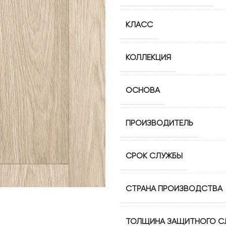
Artfloor 33кл 8 мм
Artfloor 33 кл 8 мм 4v-195
КЛАСС
мм
КОЛЛЕКЦИЯ
ОСНОВА
ПРОИЗВОДИТЕЛЬ
СРОК СЛУЖБЫ
СТРАНА ПРОИЗВОДСТВА
ТОЛЩИНА ЗАЩИТНОГО С