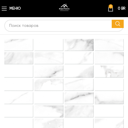
0
МЕНЮ
0
BR