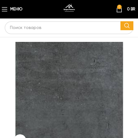
0
МЕНЮ
0
BR