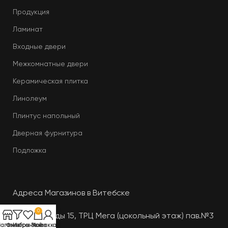
Продукция
Ламинат
Входные двери
Межкомнатные двери
Керамическая плитка
Линолеум
Плинтус напольный
Дверная фурнитура
Подложка
Адреса Магазинов в Витебске
0
Пр-т. Победы 15, ТРЦ Мега (цокольный этаж) пав.№3
агазин
Фильтры
Избранное
Заказ
Мой аккаунт