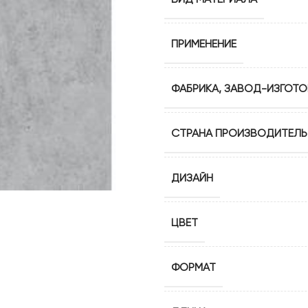
ВИД МАТЕРИАЛА
Artfloor 33кл 8 мм
Artfloor 33 кл 8 мм 4v-195
мм
ПРИМЕНЕНИЕ
ФАБРИКА, ЗАВОД-ИЗГОТ
СТРАНА ПРОИЗВОДИТЕЛЬ
ДИЗАЙН
ЦВЕТ
ФОРМАТ