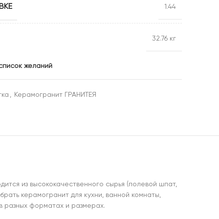
ВКЕ
1.44
32.76 кг
 список желаний
тка
,
Керамогранит ГРАНИТЕЯ
дится из высококачественного сырья (полевой шпат,
брать керамогранит для кухни, ванной комнаты,
 в разных форматах и размерах.