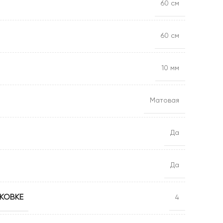
Floorpan Violet 33 кл 10
60 см
мм 4v
Floorpan Yellow 8 мм 32
60 см
кл
10 мм
Матовая
Да
Да
КОВКЕ
4